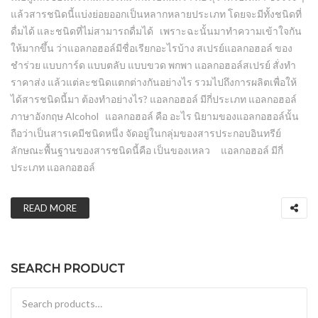
แล้วสารชนิดนี้แบ่งย่อยออกเป็นหลากหลายประเภท โดยจะมีทั้งชนิดที่
ดื่มได้ และชนิดที่ไม่สามารถดื่มได้ เพราะฉะนั้นมาทำความเข้าใจกัน
ให้มากขึ้น ว่าแอลกอฮอล์มีชื่อเรียกอะไรบ้าง สเปรย์แอลกอฮอล์ ของ
ชําร่วย แบบการ์ด แบบตลับ แบบขวด พกพา แอลกอฮอล์สเปรย์ สั่งทำ
ราคาส่ง แล้วแต่ละชนิดแตกต่างกันอย่างไร รวมไปถึงการผลิตเพื่อให้
ได้สารชนิดนี้มา ต้องทำอย่างไร? แอลกอฮอล์ มีกี่ประเภท แอลกอฮอล์
ภาษาอังกฤษ Alcohol แอลกอฮอล์ คือ อะไร นิยามของแอลกอฮอล์นั้น
ถือว่าเป็นสารเคมีชนิดหนึ่ง จัดอยู่ในกลุ่มของสารประกอบอินทรีย์
ลักษณะพื้นฐานของสารชนิดนี้คือ เป็นของเหลว แอลกอฮอล์ มีกี่
ประเภท แอลกอฮอล์
READ MORE
SEARCH PRODUCT
Search for: