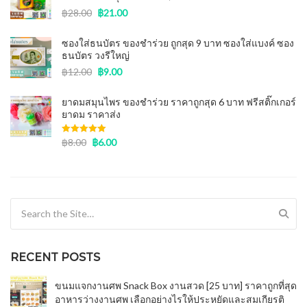
฿
28.00
฿
21.00
ซองใส่ธนบัตร ของชําร่วย ถูกสุด 9 บาท ซองใส่แบงค์ ซอง
ธนบัตร วงรีใหญ่
฿
12.00
฿
9.00
ยาดมสมุนไพร ของชำร่วย ราคาถูกสุด 6 บาท ฟรีสติ๊กเกอร์
ยาดม ราคาส่ง
Rated
฿
8.00
5.00
฿
6.00
out of 5
Search for:
RECENT POSTS
ขนมแจกงานศพ Snack Box งานสวด [25 บาท] ราคาถูกที่สุด
อาหารว่างงานศพ เลือกอย่างไรให้ประหยัดและสมเกียรติ