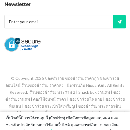
Newsletter
© Copyright 2026
ของชำร่วย ของชำร่วยราคาถูก ของชำร่วย
ออนไลน์ ร้านของชำร่วย ราคาส่ง | นิพพานกิฟ NippanGift
All Rights
Reserved.
ร้านของชำร่วย พระราม 2
|
Snack box งานศพ
|
ของ
ชำร่วยงานศพ
|
ดอกไม้จันทน์ ราคา
|
ของชำร่วย ไฟฉาย
|
ของชําร่วย
พิมเสน
|
ของชําร่วย กระเป๋าใส่เหรียญ
|
ของชำร่วย พระคาถาชิน
บัญชร
|
พิมเสนน้ํา ลูกกลิ้ง
|
ยาดมสมุนไพร ของชำร่วย
|
ขนมจัดเบรค
|
เว็บไซต์นี้มีการใช้งานคุกกี้ (Cookies) เพื่อจัดการข้อมูลส่วนบุคคล และ
ของชําร่วย สเปรย์แอลกอฮอล์
|
ของชำร่วยถุงผ้า
|
ช่วยเพิ่มประสิทธิภาพการใช้งานเว็บไซต์ คุณสามารถศึกษารายละเอียด