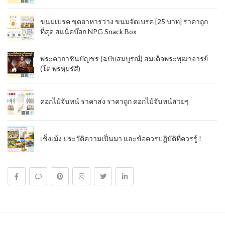
ขนมเบรค ชุดอาหารว่าง ขนมจัดเบรค [25 บาท] ราคาถูก
ที่สุด สแน็คบ๊อก NPG Snack Box
พระคาถาชินบัญชร (ฉบับสมบูรณ์) สมเด็จพระพุฒาจารย์
(โต พฺรหฺมรํสี)
ดอกไม้จันทน์ ราคาส่ง ราคาถูก ดอกไม้จันทน์สวยๆ
เช็งเม้ง ประวัติความเป็นมา และข้อควรปฏิบัติที่ควรรู้ !