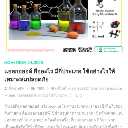
NOVEMBER 24, 2023
แอลกอฮอล์ คืออะไร มีกี่ประเภท ใช้อย่างไรให้
เหมาะสมปลอดภัย
นิพพานกิฟ
TIPS
เครื่องดื่ม แอลกอฮอล์ มีกี่ประเภท
,
เมทานอล
,
เอ
ทานอล
,
แอลกอฮอล์
,
แอลกอฮอล์ มีกี่ประเภท
0
ถ้าเอ่ยถึง แอลกอฮอล์ หรือ alcohol ในภาษาอังกฤษ เราอาจนึกไปถึงสอง
สิ่งด้วยกัน คือ แอลกอฮอล์ที่ใช้สำหรับทำความสะอาด เช็ดล้างแผล และ
แอลกอฮอล์ในแบบของเครื่องดื่ม เครื่องดื่ม แอลกอฮอล์ มีกี่ประเภท
เมื่อพูดถึงชื่อนี้ทีไรก็มักจะเหมากันไปหมดว่า คือ สุราหรือเหล้า ซึ่งจริง ๆ