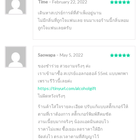
Time
–
February 22, 2022
Rated
5
out
of 5
เดินหาสเปรย์การด์ที่สำเพ็งอยู่นาน
ไม่มีกลิ่นที่ถูกใจแฟนเลย จนมาเจอร้านนี้กลิ่นหอม
ถูกใจแฟนเลยครับ
Saowapa
–
May 5, 2022
Rated
5
out
of 5
ของชำร่วย สวยงามจริงๆ ค่ะ
เราเข้ามาซื้อ สเปรย์แอลกอฮอล์ 55ml. แบบพกพา
เพราะรีวิวนี้เลยค่ะ
https://tinyurl.com/alcoholgift
ไม่ผิดหวังจริงๆ
ร้านค้าใส่ใจรายละเอียด ปรับแก้แบบสติีกเกอร์ให้
ตามที่เราต้องการ สติีกเกอร์พิมพ์สีคมชัด
งานเนี้ยบมากจริงๆ น้องแอดมินตอบไว
ราคาไม่แพง ซื้อเยอะลดราคาให้อีก
จัดส่งไว ตรงเวลาตามที่สัญญาไว้