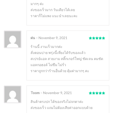
มากๆ ค่ะ
ส่งของเร็วมาก วันเดียวได้เลย
ราคาก็ไม่แพง แนะนำเลยนะคะ
ฝน
–
November 9, 2021
Rated
5
out
of 5
ร้านนี้ งานเร็วมากค่ะ
สั่งตอนบ่าย พรุ่งนี้เที่ยงได้รับของแล้ว
สเปรย์แอล สวยงาม สติ๊กเกอร์ใหญ่ ชัดเจน คมชัด
แอลกอฮอล์ ไม่ซึม ไม่รั่ว
ราคาถูกกว่าร้านอื่นด้วย คุ้มค่ามากๆ คะ
Toom
–
November 9, 2021
Rated
5
out
of 5
สินค้าตรงปก ได้ของจริงไม่จกตาค่ะ
ส่งของเร็ว แถมไม่ต้องเสียค่าออกแบบด้วย