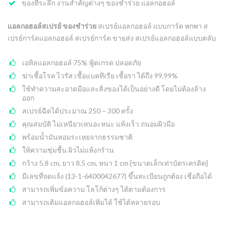
ของที่ระลึก งานสำคัญต่างๆ ของชําร่วย แอลกอฮอล์
แอลกอฮอล์สเปรย์ ของชําร่วย
สเปรย์แอลกอฮอล์ แบบการ์ด พกพา ส
เปรย์การ์ดแอลกอฮอล์ สเปรย์การ์ด ขายส่ง สเปรย์แอลกอฮอล์แบบตลับ
เอทิลแอลกอฮอล์ 75% ฟู้ดเกรด ปลอดภัย
ฆ่าเชื้อโรค ไวรัส เชื้อแบคทีเรีย เชื้อรา ได้ถึง 99.99%
ใช้ทำความสะอาดมือและสิ่งของได้เป็นอย่างดี โดยไม่ต้องล้าง
ออก
สเปรย์ฉีดได้ประมาณ 250 – 300 ครั้ง
คุณสมบัติ ไม่เหนียวเหนอะหนะ แห้งเร็ว ถนอมผิวมือ
พร้อมน้ำมันหอมระเหยจากธรรมชาติ
ให้ความชุ่มชื้น ผิวไม่แห้งกร้าน
กว้าง 5.8 cm, ยาว 8.5 cm, หนา 1 cm [ขนาดเล็กเท่าบัตรเครดิต]
มีเลขที่จดแจ้ง (
13-1-6400042677
) ขึ้นทะเบียนถูกต้อง เชื่อถือได้
สามารถเพิ่มข้อความ โลโก้ต่างๆ ได้ตามต้องการ
สามารถเติมแอลกอฮอล์เพิ่มได้ ใช้ได้หลายรอบ