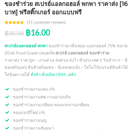
ของชําร่วย สเปรย์แอลกอฮอล์ พกพา ราคาส่ง [16
บาท] ฟรีสติ๊กเกอร์ ออกแบบฟรี
(
11
customer reviews)
Rated
11
5.00
฿
16.00
out of 5
฿
35.00
based on
customer
ratings
สเปรย์แอลกอฮอล์ พกพา
ของชำร่วย กลิ่นหอม แอลกอฮอล์ 75% ขนาด
20 ml. Food Grade ปลอดภัย
สเปรย์ แอลกอฮอล์ ของชําร่วย
ราคาส่ง ราคาถูก – งานด่วน ส่งด่วน ส่งไว ทั่วประเทศ 1 วันทำการ – มี
ของพร้อมส่ง สินค้าพร้อมส่ง – มีเลขจดแจ้ง – ใส่โลโก้แบรนด์สินค้าได้
ใส่ข้อความได้
สั่งทำ/สั่งผลิต/OEM ..คลิก
ของชำร่วยงานแต่ง เก๋ๆ
ของชำร่วยงานศพ งานฌาปนกิจ
ของชําร่วยงานเกษียณ ของแจกงานเกษียณ
ของแจกปีใหม่ เก๋ๆ
ของชำร่วยงานบุญ
ของชําร่วยงานสัมมนา