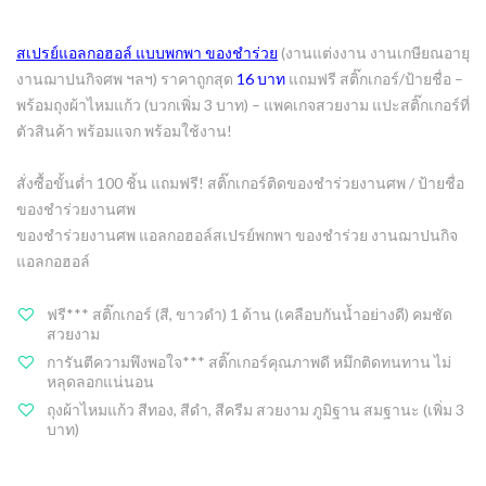
สเปรย์แอลกอฮอล์ แบบพกพา ของชำร่วย
(งานแต่งงาน งานเกษียณอายุ
งานฌาปนกิจศพ ฯลฯ) ราคาถูกสุด
16 บาท
แถมฟรี สติ๊กเกอร์/ป้ายชื่อ –
พร้อมถุงผ้าไหมแก้ว (บวกเพิ่ม 3 บาท) – แพคเกจสวยงาม แปะสติ๊กเกอร์ที่
ตัวสินค้า พร้อมแจก พร้อมใช้งาน!
สั่งซื้อขั้นต่ำ 100 ชิ้น แถมฟรี! สติ๊กเกอร์ติดของชำร่วยงานศพ / ป้ายชื่อ
ของชำร่วยงานศพ
ของชำร่วยงานศพ แอลกอฮอล์สเปรย์พกพา
ของชําร่วย งานฌาปนกิจ
แอลกอฮอล์
ฟรี*** สติ๊กเกอร์ (สี, ขาวดำ) 1 ด้าน (เคลือบกันน้ำอย่างดี) คมชัด
สวยงาม
การันตีความพึงพอใจ*** สติ๊กเกอร์คุณภาพดี หมึกติดทนทาน ไม่
หลุดลอกแน่นอน
ถุงผ้าไหมแก้ว สีทอง, สีดำ, สีครีม สวยงาม ภูมิฐาน สมฐานะ (เพิ่ม 3
บาท)