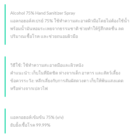
Alcohol 75% Hand Sanitizer Spray
แอลกอฮอล์สเปรย์ 75% ใช้ทำความสะอาดผิวมือโดยไม่ต้องใช้น้ำ
พร้อมน้ำมันหอมระเหยจากธรรมชาติ ช่วยทำให้รู้สึกสดชื่น ลด
ปริมาณเชื้อโรค และช่วยถนอมผิวมือ
วิธีใช้: ใช้ทำความสะอาดมือและผิวหนัง
คำแนะนำ: เก็บในที่มิดชิด ห่างจากเด็ก อาหาร และสัตว์เลี้ยง
ข้อควรระวัง: หลีกเลี่ยงกับการสัมผัสดวงตา เก็บให้พ้นแสงแดด
หรือห่างจากเปลวไฟ
แอลกอฮอล์เข้มข้น 75% (v/v)
ยับยั้งเชื้อโรค 99.99%