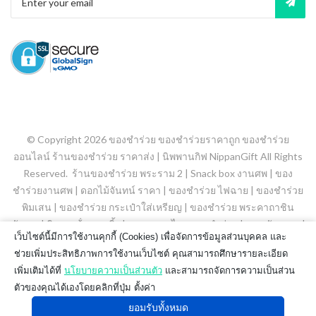
© Copyright 2026
ของชำร่วย ของชำร่วยราคาถูก ของชำร่วย
ออนไลน์ ร้านของชำร่วย ราคาส่ง | นิพพานกิฟ NippanGift
All Rights
Reserved.
ร้านของชำร่วย พระราม 2
|
Snack box งานศพ
|
ของ
ชำร่วยงานศพ
|
ดอกไม้จันทน์ ราคา
|
ของชำร่วย ไฟฉาย
|
ของชําร่วย
พิมเสน
|
ของชําร่วย กระเป๋าใส่เหรียญ
|
ของชำร่วย พระคาถาชิน
บัญชร
|
พิมเสนน้ํา ลูกกลิ้ง
|
ยาดมสมุนไพร ของชำร่วย
|
ขนมจัดเบรค
|
เว็บไซต์นี้มีการใช้งานคุกกี้ (Cookies) เพื่อจัดการข้อมูลส่วนบุคคล และ
ของชําร่วย สเปรย์แอลกอฮอล์
|
ของชำร่วยถุงผ้า
|
ช่วยเพิ่มประสิทธิภาพการใช้งานเว็บไซต์ คุณสามารถศึกษารายละเอียด
เพิ่มเติมได้ที่
นโยบายความเป็นส่วนตัว
และสามารถจัดการความเป็นส่วน
ตัวของคุณได้เองโดยคลิกที่ปุ่ม ตั้งค่า
ยอมรับทั้งหมด