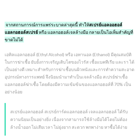
จากสถานการณ์การแพร่ระบาดล่าสุดนี้ ทำให้
สเปรย์แอลออฮอล์
แอลกอฮอล์สเปรย์
หรือ แอลกอฮอล์เจลล้างมือ กลายเป็นไอเท็มสำคัญที่
ขาดไม่ได้
เอทิลแอลกอฮอล์ (
Ethyl Alcohol
) หรือ เอทานอล (
Ethanol
) มีคุณสมบัติ
ในการฆ่าเชื้อ ยับยั้งการเจริญเติบโตของไวรัส เชื้อแบคทีเรีย และรา ได้
เป็นอย่างดี เหมาะสำหรับการฆ่าเชื้อบนผิวหนังและการทำความสะอาด
อุปกรณ์ทางการแพทย์ จึงนิยมนำมาทำเป็นเจลล้างมือ สเปรย์ฆ่าเชื้อ
แอลกอฮอล์ฆ่าเชื้อ โดยต้องมีความเข้มข้นของแอลกอฮอล์ที่ 70% เป็น
อย่างน้อย
สเปรย์แอลกอฮอล์ สเปรย์การ์ดแอลกอฮอล์ เจลแอลกอฮอล์ ได้รับ
ความนิยมเป็นอย่างยิ่ง เนื่องจากสามารถใช้ล้างมือได้โดยไม่ต้อง
ล้างน้ำออก ไม่เสียเวลา ไม่ยุ่งยาก สะดวก พกพาง่าย หาซื้อได้ง่าย