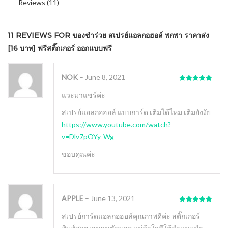
Reviews (11)
11 REVIEWS FOR
ของชําร่วย สเปรย์แอลกอฮอล์ พกพา ราคาส่ง
[16 บาท] ฟรีสติ๊กเกอร์ ออกแบบฟรี
NOK
–
June 8, 2021
Rated
5
out
of 5
แวะมาแชร์ค่ะ
สเปรย์แอลกอฮอล์ แบบการ์ด เติมได้ไหม เติมยังงัย
https://www.youtube.com/watch?
v=Dlv7pOYy-Wg
ขอบคุณค่ะ
APPLE
–
June 13, 2021
Rated
5
out
of 5
สเปรย์การ์ดแอลกอฮอล์คุณภาพดีค่ะ สติ๊กเกอร์