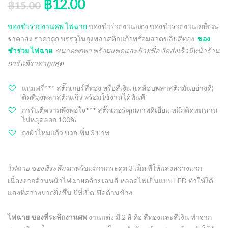
฿
12.00
out of 5
฿
15.00
based on
customer
ratings
ของชำร่วยงานศพ ไฟฉาย
ของชำร่วยงานแต่ง ของชำร่วยงานเกษียณ
ราคาส่ง ราคาถูก บรรจุในถุงพลาสติกแก้วพร้อมลวดขลิบสีทอง
ของ
ชำร่วย ไฟฉาย
ขนาดพกพา พร้อมแพคและป้ายชื่อ จัดส่งเร็วมีหน้าร้าน
การันตีราคาถูกสุด
แถมฟรี*** สติ๊กเกอร์สีทอง หรือสีเงิน (เคลือบพลาสติกมันอย่างดี)
ติดที่ถุงพลาสติกแก้ว พร้อมใช้งานได้ทันที
การันตีความพึงพอใจ*** สติ๊กเกอร์คุณภาพดีเยี่ยม หมึกติดทนนาน
ไม่หลุดลอก 100%
ถุงผ้าไหมแก้ว บวกเพิ่ม 3 บาท
ไฟฉาย ของที่ระลึก
มาพร้อมถ่านกระดุม 3 เม็ด ที่ให้แสงสว่างมาก
เนื่องจากด้านหน้าไฟฉายคล้ายเลนส์ หลอดไฟเป็นแบบ LED ทำให้ได้
แสงที่สว่างมากยิ่งขึ้น มีที่เปิด-ปิดด้านข้าง
ไฟฉาย ของที่ระลึกงานศพ
งานแต่ง มี 2 สี คือ สีทองและสีเงิน ทำจาก