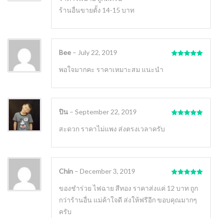
ร้านอื่นขายตั้ง 14-15 บาท
Bee
–
July 22, 2019
Rated
5
out
of 5
พอใจมากคะ ราคาเหมาะสม แนะนำ
ปิน
–
September 22, 2019
Rated
5
out
of 5
สะดวก ราคาไม่แพง ส่งตรงเวลาครับ
Chin
–
December 3, 2019
Rated
5
out
of 5
ของชําร่วย ไฟฉาย สีทอง ราคาส่งแค่ 12 บาท ถูก
กว่าร้านอื่น แม่ค้าใจดี ส่งให้ฟรีอีก ขอบคุณมากๆ
ครับ