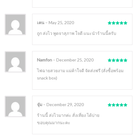
เคน
–
May 25, 2020
Rated
5
out
of 5
ถูก ส่งไว พูดจาสุภาพ ใจดี แนะนำร้านนี้ครับ
Namfon
–
December 25, 2020
Rated
5
out
of 5
ไฟฉายสวยงาม แม่ค้าใจดี จัดส่งฟรี (สั่งซื้อพร้อม
snack box)
จุ๋ม
–
December 29, 2020
Rated
5
out
of 5
ร้านนี้ ส่งไวมากค่ะ สั่งเที่ยง ได้บ่าย
ขอบคุณมากนะคะ