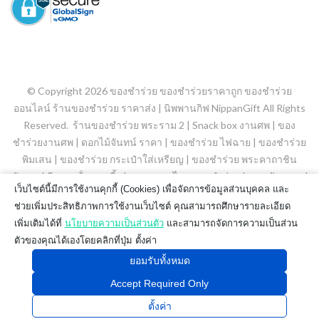
© Copyright 2026
ของชำร่วย ของชำร่วยราคาถูก ของชำร่วย
ออนไลน์ ร้านของชำร่วย ราคาส่ง | นิพพานกิฟ NippanGift
All Rights
Reserved.
ร้านของชำร่วย พระราม 2
|
Snack box งานศพ
|
ของ
ชำร่วยงานศพ
|
ดอกไม้จันทน์ ราคา
|
ของชำร่วย ไฟฉาย
|
ของชําร่วย
พิมเสน
|
ของชําร่วย กระเป๋าใส่เหรียญ
|
ของชำร่วย พระคาถาชิน
บัญชร
|
พิมเสนน้ํา ลูกกลิ้ง
|
ยาดมสมุนไพร ของชำร่วย
|
ขนมจัดเบรค
|
เว็บไซต์นี้มีการใช้งานคุกกี้ (Cookies) เพื่อจัดการข้อมูลส่วนบุคคล และ
ของชําร่วย สเปรย์แอลกอฮอล์
|
ของชำร่วยถุงผ้า
|
ช่วยเพิ่มประสิทธิภาพการใช้งานเว็บไซต์ คุณสามารถศึกษารายละเอียด
เพิ่มเติมได้ที่
นโยบายความเป็นส่วนตัว
และสามารถจัดการความเป็นส่วน
ตัวของคุณได้เองโดยคลิกที่ปุ่ม ตั้งค่า
ยอมรับทั้งหมด
Accept Required Only
ตั้งค่า
0
0