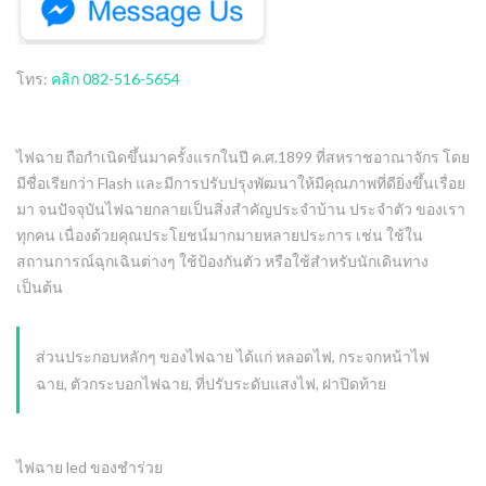
โทร:
คลิก 082-516-5654
ไฟฉาย ถือกำเนิดขึ้นมาครั้งแรกในปี ค.ศ.1899 ที่สหราชอาณาจักร โดย
มีชื่อเรียกว่า Flash และมีการปรับปรุงพัฒนาให้มีคุณภาพที่ดียิ่งขึ้นเรื่อย
มา จนปัจจุบันไฟฉายกลายเป็นสิ่งสำคัญประจำบ้าน ประจำตัว ของเรา
ทุกคน เนื่องด้วยคุณประโยชน์มากมายหลายประการ เช่น ใช้ใน
สถานการณ์ฉุกเฉินต่างๆ ใช้ป้องกันตัว หรือใช้สำหรับนักเดินทาง
เป็นต้น
ส่วนประกอบหลักๆ ของไฟฉาย ได้แก่ หลอดไฟ, กระจกหน้าไฟ
ฉาย, ตัวกระบอกไฟฉาย, ที่ปรับระดับแสงไฟ, ฝาปิดท้าย
ไฟฉาย led ของชำร่วย