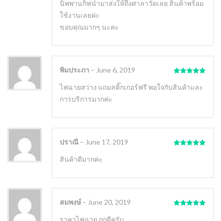
นิพพานกิฟนำมาส่งให้ถึงศาลาวัดเลย สินค้าพร้อม
ใช้งานเลยค่ะ
ขอบคุณมากๆ นะคะ
พิมประภา
–
June 6, 2019
Rated
5
out
of 5
ไฟฉายสว่าง แถมสติ๊กเกอร์ฟรี พอใจกับสินค้าและ
การบริการมากค่ะ
ปราณี
–
June 17, 2019
Rated
5
out
of 5
สินค้าดีมากค่ะ
สมพงษ์
–
June 20, 2019
Rated
5
out
of 5
ราคาไฟฉาย ถูกดีครับ