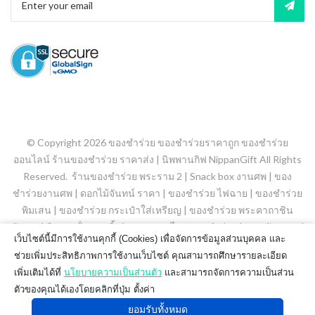
© Copyright 2026
ของชำร่วย ของชำร่วยราคาถูก ของชำร่วย
ออนไลน์ ร้านของชำร่วย ราคาส่ง | นิพพานกิฟ NippanGift
All Rights
Reserved.
ร้านของชำร่วย พระราม 2
|
Snack box งานศพ
|
ของ
ชำร่วยงานศพ
|
ดอกไม้จันทน์ ราคา
|
ของชำร่วย ไฟฉาย
|
ของชําร่วย
พิมเสน
|
ของชําร่วย กระเป๋าใส่เหรียญ
|
ของชำร่วย พระคาถาชิน
บัญชร
|
พิมเสนน้ํา ลูกกลิ้ง
|
ยาดมสมุนไพร ของชำร่วย
|
ขนมจัดเบรค
|
เว็บไซต์นี้มีการใช้งานคุกกี้ (Cookies) เพื่อจัดการข้อมูลส่วนบุคคล และ
ของชําร่วย สเปรย์แอลกอฮอล์
|
ของชำร่วยถุงผ้า
|
ช่วยเพิ่มประสิทธิภาพการใช้งานเว็บไซต์ คุณสามารถศึกษารายละเอียด
เพิ่มเติมได้ที่
นโยบายความเป็นส่วนตัว
และสามารถจัดการความเป็นส่วน
ตัวของคุณได้เองโดยคลิกที่ปุ่ม ตั้งค่า
ยอมรับทั้งหมด