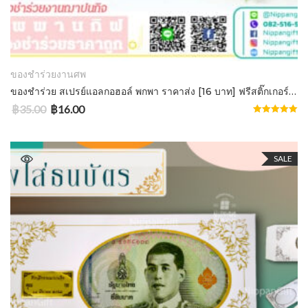
ADD TO CART
ของชำร่วยงานศพ
ของชําร่วย สเปรย์แอลกอฮอล์ พกพา ราคาส่ง [16 บาท] ฟรีสติ๊กเกอร์ ออกแบบฟรี
฿
35.00
฿
16.00
Rated
5.00
out of 5
SALE