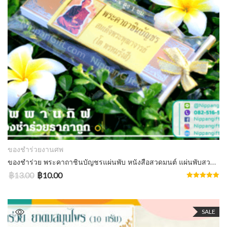
ADD TO CART
ของชำร่วยงานศพ
ของชําร่วย พระคาถาชินบัญชรแผ่นพับ หนังสือสวดมนต์ แผ่นพับสวดมนต์ ราคาส่ง 10+ บาท
฿
13.00
฿
10.00
Rated
5.00
out of 5
SALE