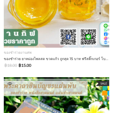
ADD TO CART
ของชำร่วยงานศพ
ของชำร่วย ยาหม่องไพลสด ขวดแก้ว ถูกสุด 15 บาท ฟรีสติ๊กเกอร์ โบว์ทอง ซองแก้ว
฿
18.00
฿
15.00
SALE