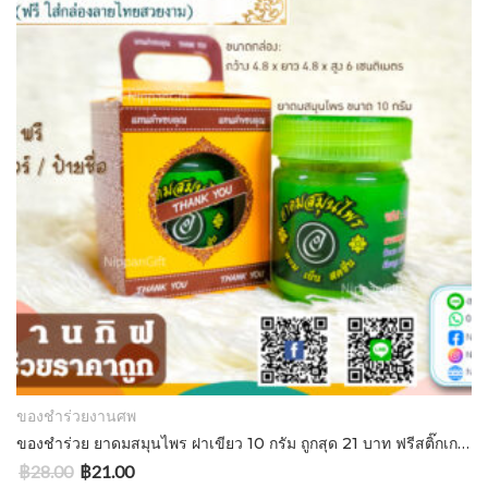
ADD TO CART
ของชำร่วยงานศพ
ของชําร่วย ยาดมสมุนไพร ฝาเขียว 10 กรัม ถูกสุด 21 บาท ฟรีสติ๊กเกอร์ ถุงผ้าไหมแก้ว/กล่องลายไทย
฿
28.00
฿
21.00