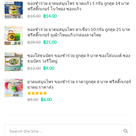
ของชำร่วย ยาดมสมุนไพร ขวดแก้ว 5 กรัม ถูกสุด 14 บาท
ฟรีสติ๊กเกอร์ โบว์ทอง ซองแก้ว
฿
18.00
฿
14.00
ของชําร่วย ยาดมสมุนไพร ฝาเขียว 10 กรัม ถูกสุด 21 บาท
ฟรีสติ๊กเกอร์ ถุงผ้าไหมแก้ว/กล่องลายไทย
฿
28.00
฿
21.00
ซองใส่ธนบัตร ของชําร่วย ถูกสุด 9 บาท ซองใส่แบงค์ ซอง
ธนบัตร วงรีใหญ่
฿
12.00
฿
9.00
ยาดมสมุนไพร ของชำร่วย ราคาถูกสุด 6 บาท ฟรีสติ๊กเกอร์
ยาดม ราคาส่ง
Rated
฿
8.00
5.00
฿
6.00
out of 5
Search for: