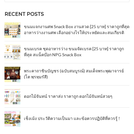
RECENT POSTS
ขนมแจกงานศพ Snack Box งานสวด [25 บาท] ราคาถูกที่สุด
อาหารว่างงานศพ เลือกอย่างไรให้ประหยัดและสมเกียรติ
ขนมเบรค ชุดอาหารว่าง ขนมจัดเบรค [25 บาท] ราคาถูก
ที่สุด สแน็คบ๊อก NPG Snack Box
พระคาถาชินบัญชร (ฉบับสมบูรณ์) สมเด็จพระพุฒาจารย์
(โต พฺรหฺมรํสี)
ดอกไม้จันทน์ ราคาส่ง ราคาถูก ดอกไม้จันทน์สวยๆ
เช็งเม้ง ประวัติความเป็นมา และข้อควรปฏิบัติที่ควรรู้ !