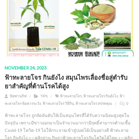
NOVEMBER 24, 2023
ฟ้าทะลายโจร กินยังไง สมุนไพรเลื่องชื่อสู่ตำรับ
ยาสำคัญที่ต้านโรคได้สูง
นิพพานกิฟ
TIPS
ฟ้าทะลายโจร
,
ฟ้าทะลายโจร กินยังไง
,
ฟ้า
ทะลายโจร ข้อควรระวัง
,
ฟ้าทะลายโจร วิธีกิน
,
ฟ้าทะลายโจร สรรพคุณ
0
ฟ้าทะลายโจร ถูกจัดอันดับให้เป็นสมุนไพรที่ได้รับความนิยมสูงสุดใน
ปัจจุบัน เพราะมีข่าวออกมาเป็นจำนวนมากว่ามีฤทธิ์สามารถต้านเชื้อ
Covid-19 โควิด-19 ไม่ให้กระจายเข้าสู่ปอดได้เป็นอย่างดี ฟ้าทะลาย
โจร กินยังไง <—คลิกอ่าน กินยาฟ้าทะลายโจรกันโควิดได้ไหม <—คลิก