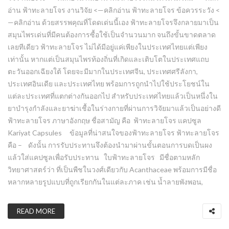
อ่าน ฟ้าทะลายโจร งานวิจัย <—คลิกอ่าน ฟ้าทะลายโจร ข้อควรระวัง <
—คลิกอ่าน ด้วยสรรพคุณที่โดดเด่นนี้เอง ฟ้าทะลายโจรจึงกลายมาเป็น
สมุนไพรเด่นที่มีคนต้องการซื้อใช้เป็นจำนวนมาก จนถึงขั้นขาดตลาด
เลยทีเดียว ฟ้าทะลายโจร ไม่ได้มีอยู่แค่เพียงในประเทศไทยแต่เพียง
เท่านั้น หากแต่เป็นสมุนไพรท้องถิ่นที่เกิดและเติบโตในประเทศแถบ
ตะวันออกเฉียงใต้ โดยจะมีมากในประเทศจีน, ประเทศศรีลังกา,
ประเทศอินเดีย และประเทศไทย พร้อมการถูกนำไปใช้ประโยชน์ใน
แต่ละประเทศที่แตกต่างกันออกไป สำหรับประเทศไทยแล้วเป็นหนึ่งใน
ยาบำรุงกำลังและยาฆ่าเชื้อในร่างกายที่ผ่านการวิจัยมาแล้วเป็นอย่างดี
ฟ้าทะลายโจร ภาษาอังกฤษ ชื่อสามัญ คือ ฟ้าทะลายโจร แคปซูล
Kariyat Capsules ข้อมูลที่น่าสนใจของฟ้าทะลายโจร ฟ้าทะลายโจร
คือ – ดังนั้น การรับประทานจึงต้องนำมาผ่านขั้นตอนการบดเป็นผง
แล้วใส่แคปซูลเพื่อรับประทาน ใบฟ้าทะลายโจร มีชื่อตามหลัก
วิทยาศาสตร์ว่า ที่เป็นพืชในวงศ์เดียวกับ Acanthaceae พร้อมการมีชื่อ
หลากหลายรูปแบบที่ถูกเรียกกันในแต่ละภาค เช่น น้ำลายพังพอน,
READ MORE