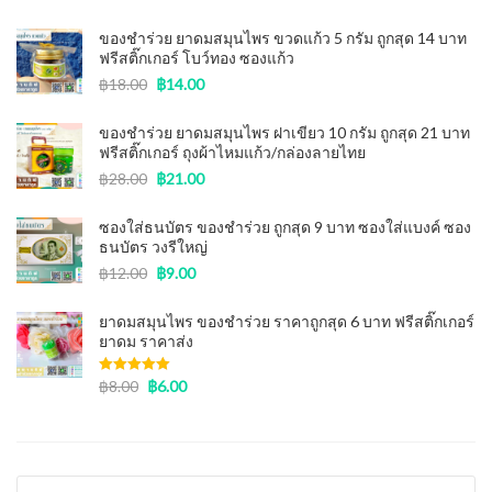
ของชำร่วย ยาดมสมุนไพร ขวดแก้ว 5 กรัม ถูกสุด 14 บาท
ฟรีสติ๊กเกอร์ โบว์ทอง ซองแก้ว
฿
18.00
฿
14.00
ของชําร่วย ยาดมสมุนไพร ฝาเขียว 10 กรัม ถูกสุด 21 บาท
ฟรีสติ๊กเกอร์ ถุงผ้าไหมแก้ว/กล่องลายไทย
฿
28.00
฿
21.00
ซองใส่ธนบัตร ของชําร่วย ถูกสุด 9 บาท ซองใส่แบงค์ ซอง
ธนบัตร วงรีใหญ่
฿
12.00
฿
9.00
ยาดมสมุนไพร ของชำร่วย ราคาถูกสุด 6 บาท ฟรีสติ๊กเกอร์
ยาดม ราคาส่ง
Rated
฿
8.00
5.00
฿
6.00
out of 5
Search for: