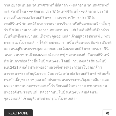
วาส อย่างแน่นอน วัดเทพศิรินทร์ มีกี่ศาลา <–คลิกอ่าน วัดเทพศิรินทร์
mrt สถานีไหน <–คลิกอ่าน ประวัติวัดเทพศิรินทร์ <–คลิกอ่าน ประวัติ
ความเป็นมาของวัดเทพศิรินทราวาสราชวรวิหาร ประวัติวัด
เทพศิรินทร์ วัดเทพศิรินทราวาสราชวรวิหาร หรือที่หลายคนเรียกสั้น ๆ
ว่า ซึ่งเป็นย่านเก่าแก่ของกรุงเทพมหานคร แต่เริ่มเดิมทีพื้นที่ดังกล่าว
เป็นพื้นที่ซึ่งพระบาทสมเด็จพระจุลจอมเกล้าเจ้าอยู่หัว (รัชกาลที่ 5) ทรง
พระกรุณาโปรดเกล้าฯ ให้สร้างพระอารามขึ้น เพื่อทรงเฉลิมพระเกียรติ
และทรงอุทิศพระราชกุศลถวายแด่สมเด็จพระเทพศิรินทราบรมราชินี
พระบรมราชชนนีของพระองค์ (มารดา) ของพระองค์ วัดเทพศิรินทร์
ดำเนินการก่อสร้างขึ้นในปี พ.ศ.2419 โดยมี กระทั่งเสร็จสิ้นลงในปี
พ.ศ.2421 สมเด็จพระพุทธเจ้าหลวงจึงทรงพระกรุณาโปรดเกล้าฯ
อาราธนาพระอริยมุนีมาจากวัดบวรนิเวศมายังวัดเทพศิรินทร์ พร้อมทั้ง
ทรงบำเพ็ญพระราชกุศล แล้วประกาศพระราชทานวิสุงคามสีมา และ
พระราชทานนามอารามแห่งนี้ว่า วัดเทพศิรินทราวาส ตามพระนาม
แห่งองค์พระราชชนนี หลังจากนั้น ในปี พ.ศ.2439 สมเด็จพระ
จุลจอมเกล้าเจ้าอยู่หัวทรงพระกรุณาโปรดเกล้าฯ
READ MORE