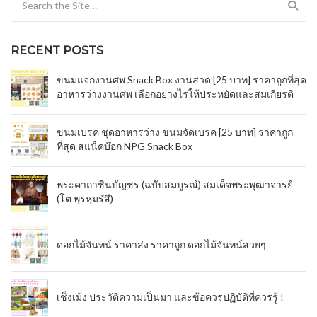
RECENT POSTS
ขนมแจกงานศพ Snack Box งานสวด [25 บาท] ราคาถูกที่สุด
อาหารว่างงานศพ เลือกอย่างไรให้ประหยัดและสมเกียรติ
ขนมเบรค ชุดอาหารว่าง ขนมจัดเบรค [25 บาท] ราคาถูก
ที่สุด สแน็คบ๊อก NPG Snack Box
พระคาถาชินบัญชร (ฉบับสมบูรณ์) สมเด็จพระพุฒาจารย์
(โต พฺรหฺมรํสี)
ดอกไม้จันทน์ ราคาส่ง ราคาถูก ดอกไม้จันทน์สวยๆ
เช็งเม้ง ประวัติความเป็นมา และข้อควรปฏิบัติที่ควรรู้ !