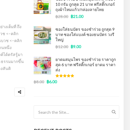
10 กรัม ถูกสุด 21 บาท ฟรีสติ๊กเกอร์
ถุงผ้าไหมแก้ว/กล่องลายไทย
฿
28.00
฿
21.00
งเต็มที่ ถึง
ซองใส่ธนบัตร ของชําร่วย ถูกสุด 9
บวช <–คลิก
บาท ซองใส่แบงค์ ซองธนบัตร วงรี
ใหญ่
านบวช <–คลิก
฿
12.00
฿
9.00
านหนึ่ง
์ได้ตรัสรู้มา
ยาดมสมุนไพร ของชำร่วย ราคาถูก
พระธรรมมากขึ้น
สุด 6 บาท ฟรีสติ๊กเกอร์ ยาดม ราคา
่างสันติ
ส่ง
฿
8.00
฿
6.00
Rated
5.00
out of 5
Search for: