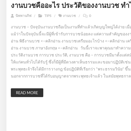
งานบวชคืออะไร ประวัติของงานบวช ทำไมถ
นิพพานกิฟ
TIPS
งานบวช
0
งานบวช – ปัจจุบันงานบวชถือเป็นงานที่ทำแล้วเกิดบุญใหญ่ได้ง่าย เมื่
แม้ว่าในปัจจุบันนี้จะมีผู้ที่เข้ารับการบวชน้อยลง แต่ความสำคัญ
อ่าน พิธีงานบวช <–คลิกอ่าน งานบวชเตรียมอะไรบ้าง <–คลิกอ่าน เคร
อ่าน งานบวช ภาษาอังกฤษ <–คลิกอ่าน วันนี้เราจะพาคุณมาทำความรู้จ
ประวัติงานบวช การบวช ประวัติ, งานบวช คือ – การบวชมีมาตั้งแต่สมัย
ให้แก่คนทั่วไปได้รับรู้ ซึ่งก็มีผู้ที่มีดวงตาเห็นธรรมและขอมาปฏิบัติ
พระพุทธเจ้าจึงได้มีการวางกฎ ข้อปฏิบัติที่เรียกว่า “พระธรรมวินัย” ขึ้
นอกจากการบวชที่ได้รับอนุญาตจากพระพุทธเจ้าแล้ว ในสมัยพุทธกาล
READ MORE