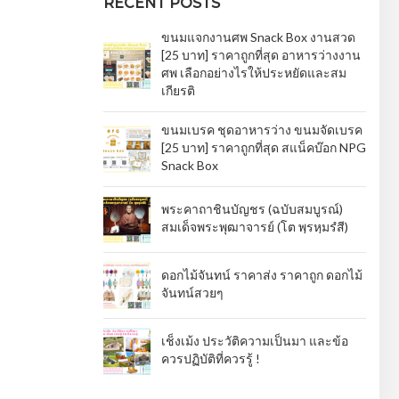
RECENT POSTS
ขนมแจกงานศพ Snack Box งานสวด
[25 บาท] ราคาถูกที่สุด อาหารว่างงาน
ศพ เลือกอย่างไรให้ประหยัดและสม
เกียรติ
ขนมเบรค ชุดอาหารว่าง ขนมจัดเบรค
[25 บาท] ราคาถูกที่สุด สแน็คบ๊อก NPG
Snack Box
พระคาถาชินบัญชร (ฉบับสมบูรณ์)
สมเด็จพระพุฒาจารย์ (โต พฺรหฺมรํสี)
ดอกไม้จันทน์ ราคาส่ง ราคาถูก ดอกไม้
จันทน์สวยๆ
เช็งเม้ง ประวัติความเป็นมา และข้อ
ควรปฏิบัติที่ควรรู้ !