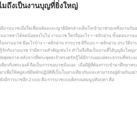
ึงเป็นงานบุญที่ยิ่งใหญ่
อมีงานบวชเมื่อใดเพื่อนพ้องและญาติมิตรต่างเต็มใจเข้ามาช่วยเหลืองานกันอย่า
ของงานบวชหาได้ลดน้อยลงไปไม่ งานบวช ใครถืออะไร <–คลิกอ่าน ขั้นตอนงาน
ื่องงานบวช มีอะไรบ้าง <–คลิกอ่าน การบวช มีกี่แบบ <–คลิกอ่าน ประวัติง
ักกับงานบวช ว่ามีความสำคัญเช่นไร ทำไมจึงถือเป็นงานที่ได้บุญยิ่งใหญ่ง
พุทธกาล หลังจากที่พระพุทธเจ้าทรงตรัสรู้ได้มีการเผยแผ่พระธรรมที่พระองค
เช่นเดียวกับพระองค์ ถือเป็นการขอบวชนั่นเอง เมื่อมีผู้ที่ต้องการเข้ามาศึกษา
นมาเพื่อให้หมู่สงฆ์มีหลักปฏิบัติที่เป็นในทางเดียวกันและสามารถอยู่ด้วยกันอย
ยังมีการบวชอีก 2 แบบ คือ การบวชแบบติสรณคมนูปสัมปทา คือ