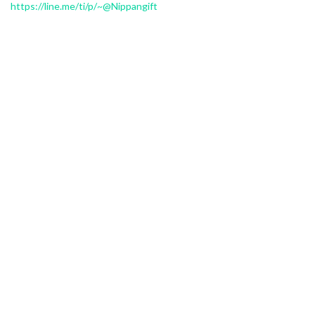
https://line.me/ti/p/~@Nippangift