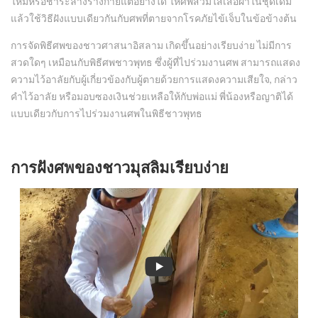
ใหม่หรือชำระล้างร่างกายแต่อย่างใด ให้ศพสวมใส่เสื้อผ้าในชุดเดิม
แล้วใช้วิธีฝังแบบเดียวกันกับศพที่ตายจากโรคภัยไข้เจ็บในข้อข้างต้น
การจัดพิธีศพของชาวศาสนาอิสลาม เกิดขึ้นอย่างเรียบง่าย ไม่มีการ
สวดใดๆ เหมือนกับพิธีศพชาวพุทธ ซึ่งผู้ที่ไปร่วมงานศพ สามารถแสดง
ความไว้อาลัยกับผู้เกี่ยวข้องกับผู้ตายด้วยการแสดงความเสียใจ, กล่าว
คำไว้อาลัย หรือมอบซองเงินช่วยเหลือให้กับพ่อแม่ พี่น้องหรือญาติได้
แบบเดียวกับการไปร่วมงานศพในพิธีชาวพุทธ
.
การฝังศพของชาวมุสลิมเรียบง่าย