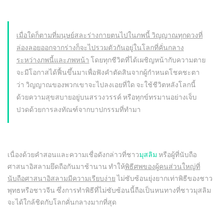
เมื่อใดก็ตามที่มนุษย์สละร่างกายตนไปในภพนี้ วิญญาณทุกดวงที่
ล่องลอยออกจากร่างก็จะไปรวมตัวกันอยู่ในโลกที่คั่นกลาง
ระหว่างภพนี้และภพหน้า
โดยทุกชีวิตที่ได้เผชิญหน้ากับความตาย
จะมีโอกาสได้ฟื้นขึ้นมาเพื่อฟังคำตัดสินจากผู้กำหนดโชคชะตา
ว่า วิญญาณของพวกเขาจะไปลงเอยที่ใด จะใช้ชีวิตหลังโลกนี้
ด้วยความสุขสบายอยู่บนสรวงวรรค์ หรือทุกข์ทรมานอย่างเจ็บ
ปวดด้วยการลงทัณฑ์จากบาปกรรมที่ทำมา
เนื่องด้วยคำสอนและความเชื่อดังกล่าวที่ชาว
มุสลิม
หรือผู้ที่นับถือ
ศาสนาอิสลามยึดถือกันมาช้านาน ทำให้
พิธีศพของผู้คนส่วนใหญ่ที่
นับถือศาสนาอิสลามมีความเรียบง่าย
ไม่ซับซ้อนยุ่งยากเท่าพิธีของชาว
พุทธหรือชาวจีน ซึ่งการทำพิธีที่ไม่ซับซ้อนนี้ถือเป็นหนทางที่ชาวมุสลิม
จะได้ใกล้ชิดกับโลกคั่นกลางมากที่สุด