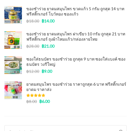
ของชำร่วย ยาดมสมุนไพร ขวดแก้ว 5 กรัม ถูกสุด 14 บาท
ฟรีสติ๊กเกอร์ โบว์ทอง ซองแก้ว
฿
18.00
฿
14.00
ของชําร่วย ยาดมสมุนไพร ฝาเขียว 10 กรัม ถูกสุด 21 บาท
ฟรีสติ๊กเกอร์ ถุงผ้าไหมแก้ว/กล่องลายไทย
฿
28.00
฿
21.00
ซองใส่ธนบัตร ของชําร่วย ถูกสุด 9 บาท ซองใส่แบงค์ ซอง
ธนบัตร วงรีใหญ่
฿
12.00
฿
9.00
ยาดมสมุนไพร ของชำร่วย ราคาถูกสุด 6 บาท ฟรีสติ๊กเกอร์
ยาดม ราคาส่ง
Rated
฿
8.00
5.00
฿
6.00
out of 5
Search for: