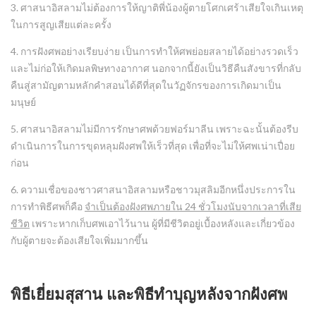
3. ศาสนาอิสลามไม่ต้องการให้ญาติพี่น้องผู้ตายโศกเศร้าเสียใจเกินเหตุ
ในการสูญเสียแต่ละครั้ง
4. การฝังศพอย่างเรียบง่าย เป็นการทำให้ศพย่อยสลายได้อย่างรวดเร็ว
และไม่ก่อให้เกิดมลพิษทางอากาศ นอกจากนี้ยังเป็นวิธีคืนสังขารที่กลับ
คืนสู่สามัญตามหลักคำสอนได้ดีที่สุดในวัฏจักรของการเกิดมาเป็น
มนุษย์
5. ศาสนาอิสลามไม่มีการรักษาศพด้วยฟอร์มาลีน เพราะฉะนั้นต้องรีบ
ดำเนินการในการขุดหลุมฝังศพให้เร็วที่สุด เพื่อที่จะไม่ให้ศพเน่าเปื่อย
ก่อน
6. ความเชื่อของชาวศาสนาอิสลามหรือชาวมุสลิมอีกหนึ่งประการใน
การทำพิธีศพก็คือ
จำเป็นต้องฝังศพภายใน 24 ชั่วโมงนับจากเวลาที่เสีย
ชีวิต
เพราะหากเก็บศพเอาไว้นาน ผู้ที่มีชีวิตอยู่เบื้องหลังและเกี่ยวข้อง
กับผู้ตายจะต้องเสียใจเพิ่มมากขึ้น
พิธีเยี่ยมสุสาน และพิธีทำบุญหลังจากฝังศพ