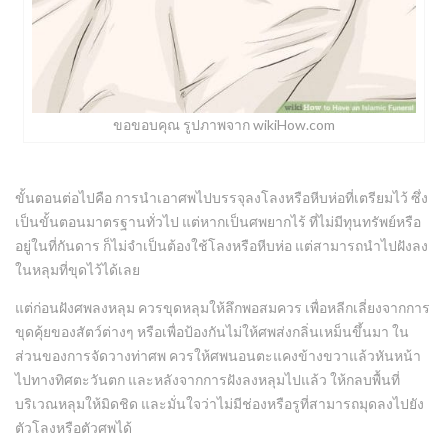
ขอขอบคุณ รูปภาพจาก wikiHow.com
ขั้นตอนต่อไปคือ การนำเอาศพไปบรรจุลงโลงหรือหีบห่อที่เตรียมไว้ ซึ่ง
เป็นขั้นตอนมาตรฐานทั่วไป แต่หากเป็นศพยากไร้ ที่ไม่มีทุนทรัพย์หรือ
อยู่ในที่กันดาร ก็ไม่จำเป็นต้องใช้โลงหรือหีบห่อ แต่สามารถนำไปฝังลง
ในหลุมที่ขุดไว้ได้เลย
แต่ก่อนฝังศพลงหลุม ควรขุดหลุมให้ลึกพอสมควร เพื่อหลีกเลี่ยงจากการ
ขุดคุ้ยของสัตว์ต่างๆ หรือเพื่อป้องกันไม่ให้ศพส่งกลิ่นเหม็นขึ้นมา ใน
ส่วนของการจัดวางท่าศพ ควรให้ศพนอนตะแคงข้างขวาแล้วหันหน้า
ไปทางทิศตะวันตก และหลังจากการฝังลงหลุมไปแล้ว ให้กลบพื้นที่
บริเวณหลุมให้มิดชิด และมั่นใจว่าไม่มีช่องหรือรูที่สามารถมุดลงไปยัง
ตัวโลงหรือตัวศพได้