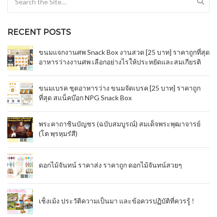
RECENT POSTS
ขนมแจกงานศพ Snack Box งานสวด [25 บาท] ราคาถูกที่สุด
อาหารว่างงานศพ เลือกอย่างไรให้ประหยัดและสมเกียรติ
ขนมเบรค ชุดอาหารว่าง ขนมจัดเบรค [25 บาท] ราคาถูก
ที่สุด สแน็คบ๊อก NPG Snack Box
พระคาถาชินบัญชร (ฉบับสมบูรณ์) สมเด็จพระพุฒาจารย์
(โต พฺรหฺมรํสี)
ดอกไม้จันทน์ ราคาส่ง ราคาถูก ดอกไม้จันทน์สวยๆ
เช็งเม้ง ประวัติความเป็นมา และข้อควรปฏิบัติที่ควรรู้ !