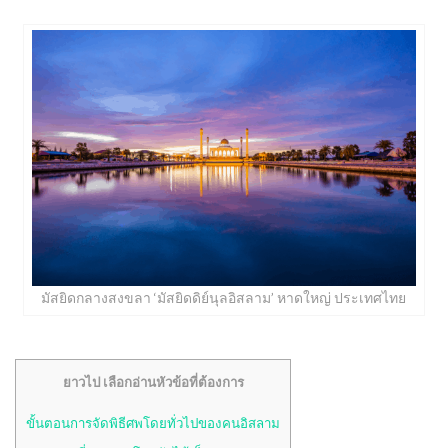
มัสยิดกลางสงขลา ‘มัสยิดดิย์นุลอิสลาม’ หาดใหญ่ ประเทศไทย
ยาวไป เลือกอ่านหัวข้อที่ต้องการ
ขั้นตอนการจัดพิธีศพโดยทั่วไปของคนอิสลาม