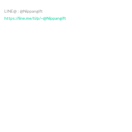
LINE@ : @Nippangift
https://line.me/ti/p/~@Nippangift