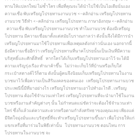
ทานให้แปลกใหม่ ไม่ซ้ำใคร เพื่อที่คุณจะได้นำไปใช้เป็นไอเดียนั่นเอง
ความเชื่อ พับเหรียญโปรยทานงานบวช <–คลิกอ่าน เหรียญโปรยทาน
งานบวช วิธีทํา <–คลิกอ่าน เหรียญโปรยทาน ภาษาอังกฤษ <–คลิกอ่าน
ความเชื่อ พับเหรียญโปรยทานงานบวช ทำไมงานบวช ต้องมีเหรียญ
โปรยทาน มีความเชื่อมาตั้งแต่สมัยโบราณกาลว่า ดังนั้นจึงได้มีการนำ
เหรียญโปรยทานมาใช้โปรยทานเพื่อเหตุผลดังกล่าวนั่นเอง นอกจากนี้
ยังมีความเชื่ออีกว่า เหรียญโปรยทานที่นาคโปรยนั้นเป็นเงินที่มีความ
บริสุทธิ์และศักดิ์สิทธิ์ หากใครได้เก็บเหรียญโปรยทานเอาไว้ จะได้มี
ความเจริญรุ่งเรือง ทำมาค้าขึ้น ไม่ว่าจะเก็บไว้ที่บ้านหรือเก็บใส่
กระเป๋าสตางค์ไว้ก็ตาม ดังนั้นผู้คนจึงนิยมเก็บเหรียญโปรยทานในงาน
บวชมาไว้เพื่อความเป็นสิริมงคลของตนเอง เหรียญโปรยทานงานบวช
ประเพณีนี้มีที่มาอย่างไร เหรียญโปรยทานเอาไปทำอะไรดี . เหรียญ
โปรยทาน ต้องใช้จำนวนเท่าไหร่ เหรียญโปรยทานที่จะนำมาใช้ในงาน
บวชหรืองานสำคัญต่างๆ นั้น ไม่กำหนดแน่ชัดว่าจะต้องใช้จำนวนเท่า
ไหร่ ซึ่งก็แล้วแต่ความสะดวกหรือตามกำลังศรัทธาของคุณเลย เพียงแค่
มีจิตใจมุ่งมั่นและบริสุทธิ์ที่จะทำเหรียญโปรยทานขึ้นมา เพื่อโปรยให้แก่
แขกเหรื่อที่มาร่วมในพิธีเท่านั้น โปรยทานงานบวช ตอนไหน การ
โปรยทานในงานบวช จะ