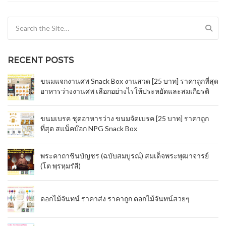
Search for:
RECENT POSTS
ขนมแจกงานศพ Snack Box งานสวด [25 บาท] ราคาถูกที่สุด
อาหารว่างงานศพ เลือกอย่างไรให้ประหยัดและสมเกียรติ
ขนมเบรค ชุดอาหารว่าง ขนมจัดเบรค [25 บาท] ราคาถูก
ที่สุด สแน็คบ๊อก NPG Snack Box
พระคาถาชินบัญชร (ฉบับสมบูรณ์) สมเด็จพระพุฒาจารย์
(โต พฺรหฺมรํสี)
ดอกไม้จันทน์ ราคาส่ง ราคาถูก ดอกไม้จันทน์สวยๆ