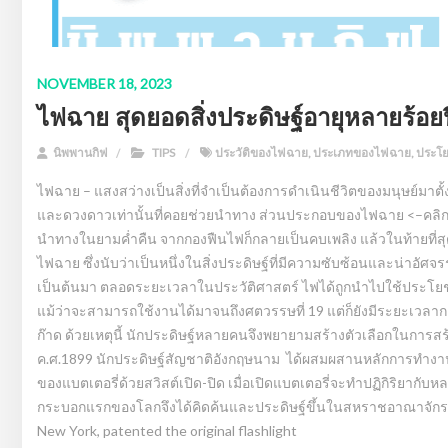
NOVEMBER 18, 2023
ไฟฉาย สุดยอดสิ่งประดิษฐ์อายุหลายร้อยป
นิพพานกิฟ
TIPS
ประวัติของไฟฉาย
,
ประเภทของไฟฉาย
,
ประโ
ไฟฉาย – แสงสว่างเป็นสิ่งที่จำเป็นต้องการดำเนินชีวิตของมนุษย์มาตั
และดวงดาวเท่านั้นที่คอยช่วยนำทาง ส่วนประกอบของไฟฉาย <–คลิก เห
นำทางในยามค่ำคืน จากกองฟืนไฟก็กลายเป็นคบเพลิง แล้วในท้ายที่สุดก
ไฟฉาย ซึ่งนับว่าเป็นหนึ่งในสิ่งประดิษฐ์ที่มีความซับซ้อนและน่าอัศจร
เป็นต้นมา ตลอดระยะเวลาในประวัติศาสตร์ ไฟได้ถูกนำไปใช้ประโยชน
แม้ว่าจะสามารถใช้งานได้มาจนถึงศตวรรษที่ 19 แต่ก็ยังมีระยะเวลา
ก๊าด ด้วยเหตุนี้ นักประดิษฐ์หลายคนจึงพยายามสร้างตัวเลือกในการส
ค.ศ.1899 นักประดิษฐ์สัญชาติอังกฤษนาม ได้ผสมผสานหลักการทำง
ของแบตเตอรี่ด้วยสวิสต์เปิด-ปิด เมื่อเปิดแบตเตอรี่จะทำปฏิกิริยากับ
กระบอกแรกของโลกจึงได้คิดค้นและประดิษฐ์ขึ้นในสหราชอาณาจักร และ
New York, patented the original flashlight