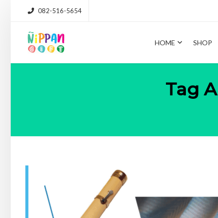
082-516-5654
HOME
SHOP
Tag A