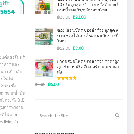
10 กรัม ถูกสุด 21 บาท ฟรีสติ๊กเกอร์
ถุงผ้าไหมแก้ว/กล่องลายไทย
฿
28.00
฿
21.00
ซองใส่ธนบัตร ของชําร่วย ถูกสุด 9
บาท ซองใส่แบงค์ ซองธนบัตร วงรี
ใหญ่
฿
12.00
฿
9.00
งแค่แสงจันทร์
ยาดมสมุนไพร ของชำร่วย ราคาถูก
บอาหาร และ
สุด 6 บาท ฟรีสติ๊กเกอร์ ยาดม ราคา
รู้เกี่ยวกับ
ส่ง
การใช้ไฟ
฿
8.00
฿
6.00
Rated
5.00
มัน ซึ่ง
out of 5
อกมาจากน้ำมัน
์ กระทั่งในปี
บคุมการทำงาน
Search for:
องที่ไฟฉาย
 living in