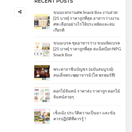
RECENT POSTS
ขนมแจกงานศพ Snack Box งานสวด
[25 บาท] ราคาถูกที่สุด อาหารว่างงาน
ศพ เลือกอย่างไรให้ประหยัดและสม
เกียรติ
ขนมเบรค ชุดอาหารว่าง ขนมจัดเบรค
[25 บาท] ราคาถูกที่สุด สแน็คบ๊อก NPG
Snack Box
พระคาถาชินบัญชร (ฉบับสมบูรณ์)
สมเด็จพระพุฒาจารย์ (โต พฺรหฺมรํสี)
ดอกไม้จันทน์ ราคาส่ง ราคาถูก ดอกไม้
จันทน์สวยๆ
เช็งเม้ง ประวัติความเป็นมา และข้อ
ควรปฏิบัติที่ควรรู้ !