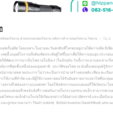
ี
ยชน์ของไฟฉาย
,
ส่วนประกอบของไฟฉาย
,
หลักการทำงานของไฟฉาย
,
ไฟฉาย
2
้งแต่ครั้งอดีต โดยเฉพาะในยามตะวันตกดินที่โลกตกอยู่ภายใต้ความมืด มีเพีย
ตุนี้ มนุษย์โบราณจึงต้องคิดประดิษฐ์ไฟขึ้นมาเพื่อให้ความอบอุ่น ประกอ
็มีพัฒนาการมาเป็นไฟฉายในมือเราในปัจจุบัน วันนี้เราจะมาบอกเล่าเกร็ดน่า
รย์มากที่สุดชิ้นหนึ่งของมนุษยชาติ ประวัติของไฟฉาย นับตั้งแต่มนุษย์รู้จัก
์มากมายหลายประการ ไม่ว่าจะเป็นการนำมาสร้างคบเพลิง เทียน ตะเกียงน้ำ
การใช้งานที่จำกัด และมีผู้ใช้งานหลายคนได้รับอันตรายจากเปลวไฟที่ปะทุอ
ร้างสรรค์ไฟส่องสว่างแบบพกพา โดยใช้หลักการของแบตเตอรี่ให้เกิดประโยชน
านของแบตเตอรี่เซลล์แห้งที่วางต่อกันภายในกระบอกขนาดเล็ก สามารถคว
หลอดไฟขนาดเล็กด้านในก่อให้เกิดแสงสว่างได้อย่างน่าอัศจรรย์ และเมื่อนั่นเ
ถูกขนานนามว่า ‘Flash’ (แฟลช) British inventor David Misell, who was