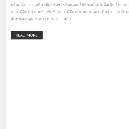
พร้อมส่ง.. <–– คลิก เช็คราคา ราคาดอกไม้จันทน์ แบบดั้งเดิม โบรา
ดอกไม้จันทน์ สวยๆ แฟนซี: ดอกไม้จันทน์กุหลาบ ดอกเดี่ยว <–– คลิก 
จันทน์ดอกพุด ช่อประธาน <–– คลิก
READ MORE