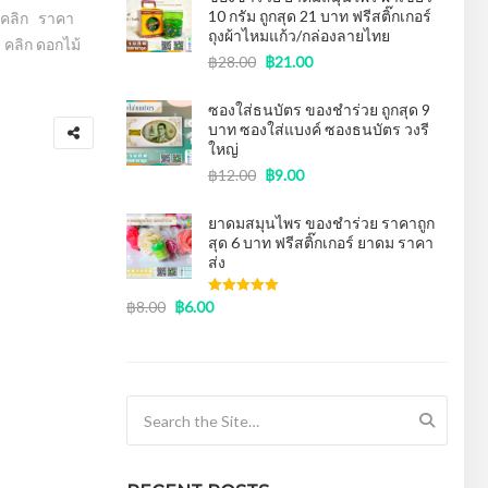
10 กรัม ถูกสุด 21 บาท ฟรีสติ๊กเกอร์
– คลิก ราคา
ถุงผ้าไหมแก้ว/กล่องลายไทย
 คลิก ดอกไม้
฿
28.00
฿
21.00
ซองใส่ธนบัตร ของชําร่วย ถูกสุด 9
บาท ซองใส่แบงค์ ซองธนบัตร วงรี
ใหญ่
฿
12.00
฿
9.00
ยาดมสมุนไพร ของชำร่วย ราคาถูก
สุด 6 บาท ฟรีสติ๊กเกอร์ ยาดม ราคา
ส่ง
฿
8.00
฿
6.00
Rated
5.00
out of 5
Search for: