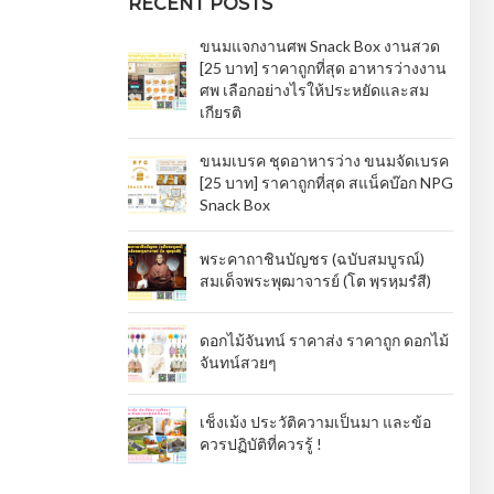
RECENT POSTS
ขนมแจกงานศพ Snack Box งานสวด
[25 บาท] ราคาถูกที่สุด อาหารว่างงาน
ศพ เลือกอย่างไรให้ประหยัดและสม
เกียรติ
ขนมเบรค ชุดอาหารว่าง ขนมจัดเบรค
[25 บาท] ราคาถูกที่สุด สแน็คบ๊อก NPG
Snack Box
พระคาถาชินบัญชร (ฉบับสมบูรณ์)
สมเด็จพระพุฒาจารย์ (โต พฺรหฺมรํสี)
ดอกไม้จันทน์ ราคาส่ง ราคาถูก ดอกไม้
จันทน์สวยๆ
เช็งเม้ง ประวัติความเป็นมา และข้อ
ควรปฏิบัติที่ควรรู้ !