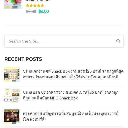
Rated
฿
8.00
5.00
฿
6.00
out of 5
Search for:
RECENT POSTS
ขนมแจกงานศพ Snack Box งานสวด [25 บาท] ราคาถูกที่สุด
อาหารว่างงานศพ เลือกอย่างไรให้ประหยัดและสมเกียรติ
ขนมเบรค ชุดอาหารว่าง ขนมจัดเบรค [25 บาท] ราคาถูก
ที่สุด สแน็คบ๊อก NPG Snack Box
พระคาถาชินบัญชร (ฉบับสมบูรณ์) สมเด็จพระพุฒาจารย์
(โต พฺรหฺมรํสี)