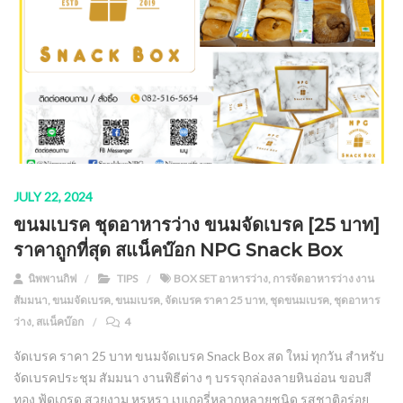
JULY 22, 2024
ขนมเบรค ชุดอาหารว่าง ขนมจัดเบรค [25 บาท]
ราคาถูกที่สุด สแน็คบ๊อก NPG Snack Box
นิพพานกิฟ
TIPS
BOX SET อาหารว่าง
,
การจัดอาหารว่าง งาน
สัมมนา
,
ขนมจัดเบรค
,
ขนมเบรค
,
จัดเบรค ราคา 25 บาท
,
ชุดขนมเบรค
,
ชุดอาหาร
ว่าง
,
สแน็คบ๊อก
4
จัดเบรค ราคา 25 บาท ขนมจัดเบรค Snack Box สด ใหม่ ทุกวัน สำหรับ
จัดเบรคประชุม สัมมนา งานพิธีต่าง ๆ บรรจุกล่องลายหินอ่อน ขอบสี
ทอง ฟู้ดเกรด สวยงาม หรูหรา เบเกอรี่หลากหลายชนิด รสชาติอร่อย