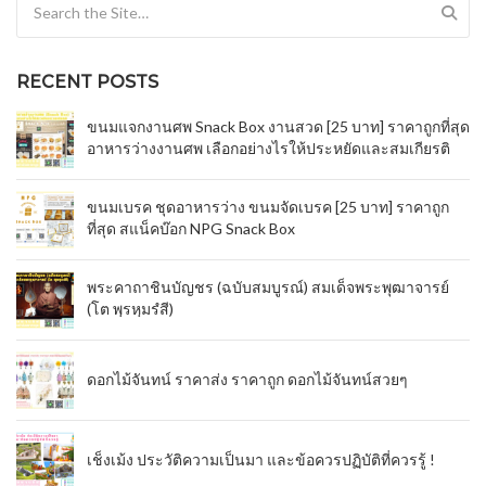
Search for:
RECENT POSTS
ขนมแจกงานศพ Snack Box งานสวด [25 บาท] ราคาถูกที่สุด
อาหารว่างงานศพ เลือกอย่างไรให้ประหยัดและสมเกียรติ
ขนมเบรค ชุดอาหารว่าง ขนมจัดเบรค [25 บาท] ราคาถูก
ที่สุด สแน็คบ๊อก NPG Snack Box
พระคาถาชินบัญชร (ฉบับสมบูรณ์) สมเด็จพระพุฒาจารย์
(โต พฺรหฺมรํสี)
ดอกไม้จันทน์ ราคาส่ง ราคาถูก ดอกไม้จันทน์สวยๆ
เช็งเม้ง ประวัติความเป็นมา และข้อควรปฏิบัติที่ควรรู้ !