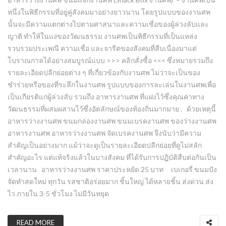
หนึ่งในพิธีกรรมที่อยู่คู่สังคมมาอย่างยาวนาน โดยรูปแบบของงานศพ
นั้นจะมีความแตกต่างไปตามศาสนาและความเชื่อของผู้ล่วงลับและ
ญาติ ทำให้ในแง่ของวัฒนธรรม งานศพเป็นพิธีกรรมที่เป็นแหล่ง
รวบรวมประเพณี ความเชื่อ และจารีตของสังคมที่สืบเนื่องมาแต่
โบราณกาลได้อย่างสมบูรณ์แบบ >>> คลิกสั่งซื้อ <<< ซึ่งหมายรวมถึง
รายละเอียดปลีกย่อยต่าง ๆ ที่เกี่ยวข้องกับงานศพ ไม่ว่าจะเป็นของ
ชำร่วยหรือของที่ระลึกในงานศพ รูปแบบของการละเล่นในงานศพเพื่อ
เป็นเกียรติแก่ผู้ล่วงลับ รวมถึง อาหารงานศพ ที่แฝงไว้ซึ่งคุณค่าทาง
วัฒนธรรมที่ผสมผสานไว้ซึ่งอัตลักษณ์ของท้องถิ่นมากมาย . ด้วยเหตุนี้
อาหารว่างงานศพ ขนมกล่องงานศพ ขนมเบรคงานศพ ของว่างงานศพ
อาหารงานศพ อาหารว่างงานศพ จัดเบรคงานศพ จึงนับว่ามีความ
สำคัญเป็นอย่างมาก แม้ว่าจะดูเป็นรายละเอียดปลีกย่อยที่ดูไม่สลัก
สำคัญอะไร แต่แท้จริงแล้วในบางสังคม ที่ได้รับการปฏิบัติสืบต่อกันเป็น
เวลานาน อาหารว่างงานศพ ราคาประหยัด 25 บาท เบเกอรี่ ขนมปัง
จัดทำสดใหม่ ทุกวัน รสชาติอร่อยมาก ชิ้นใหญ่ ได้หลายชิ้น ส่งด่วน ส่ง
ไว ภายใน 3-5 ชั่วโมง ไม่มีวันหยุด
READ MORE