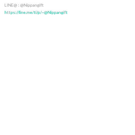
LINE@ : @Nippangift
https://line.me/ti/p/~@Nippangift