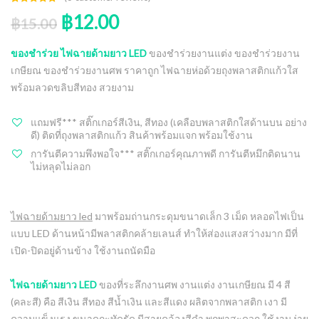
Rated
3
5.00
฿
12.00
out of 5
฿
15.00
based on
customer
ratings
ของชำร่วย ไฟฉายด้ามยาว LED
ของชำร่วยงานแต่ง ของชำร่วยงาน
เกษียณ ของชำร่วยงานศพ ราคาถูก ไฟฉายห่อด้วยถุงพลาสติกแก้วใส
พร้อมลวดขลิบสีทอง สวยงาม
แถมฟรี*** สติ๊กเกอร์สีเงิน, สีทอง (เคลือบพลาสติกใสด้านบน อย่าง
ดี) ติดที่ถุงพลาสติกแก้ว สินค้าพร้อมแจก พร้อมใช้งาน
การันตีความพึงพอใจ*** สติ๊กเกอร์คุณภาพดี การันตีหมึกติดนาน
ไม่หลุดไม่ลอก
ไฟฉายด้ามยาว led
มาพร้อมถ่านกระดุมขนาดเล็ก 3 เม็ด หลอดไฟเป็น
แบบ LED ด้านหน้ามีพลาสติกคล้ายเลนส์ ทำให้ส่องแสงสว่างมาก มีที่
เปิด-ปิดอยู่ด้านข้าง ใช้งานถนัดมือ
ไฟฉายด้ามยาว LED
ของที่ระลึกงานศพ งานแต่ง งานเกษียณ มี 4 สี
(คละสี) คือ สีเงิน สีทอง สีน้ำเงิน และสีแดง ผลิตจากพลาสติก เงา มี
ความแข็งแรง ขนาดกะทัดรัด มีสายคล้องสีดำ พกพาสะดวก ใช้งานง่าย