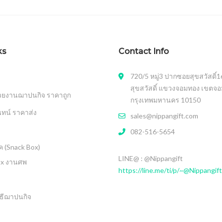
ks
Contact Info
720/5 หมู่3 ปากซอยสุขสวัสดิ์
สุขสวัสดิ์ แขวงจอมทอง เขตจ
วยงานฌาปนกิจ ราคาถูก
กรุงเทพมหานคร 10150
นทน์ ราคาส่ง
sales@nippangift.com
082-516-5654
 (Snack Box)
LINE@ : @Nippangift
ox งานศพ
https://line.me/ti/p/~@Nippangift
ธีฌาปนกิจ