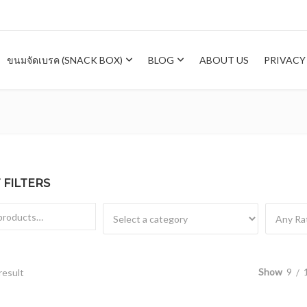
ขนมจัดเบรค (SNACK BOX)
BLOG
ABOUT US
PRIVACY
FILTERS
Show
9
result