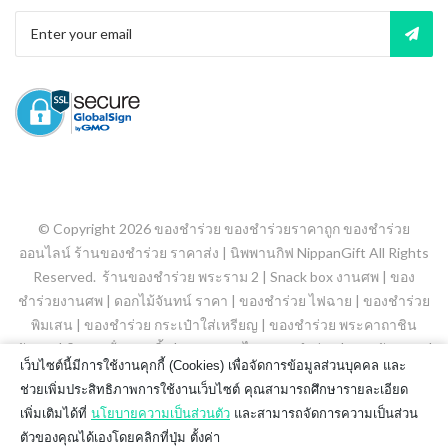
© Copyright 2026
ของชำร่วย ของชำร่วยราคาถูก ของชำร่วย
ออนไลน์ ร้านของชำร่วย ราคาส่ง | นิพพานกิฟ NippanGift
All Rights
Reserved.
ร้านของชำร่วย พระราม 2
|
Snack box งานศพ
|
ของ
ชำร่วยงานศพ
|
ดอกไม้จันทน์ ราคา
|
ของชำร่วย ไฟฉาย
|
ของชําร่วย
พิมเสน
|
ของชําร่วย กระเป๋าใส่เหรียญ
|
ของชำร่วย พระคาถาชิน
บัญชร
|
พิมเสนน้ํา ลูกกลิ้ง
|
ยาดมสมุนไพร ของชำร่วย
|
ขนมจัดเบรค
|
เว็บไซต์นี้มีการใช้งานคุกกี้ (Cookies) เพื่อจัดการข้อมูลส่วนบุคคล และ
ของชําร่วย สเปรย์แอลกอฮอล์
|
ของชำร่วยถุงผ้า
|
ช่วยเพิ่มประสิทธิภาพการใช้งานเว็บไซต์ คุณสามารถศึกษารายละเอียด
เพิ่มเติมได้ที่
นโยบายความเป็นส่วนตัว
และสามารถจัดการความเป็นส่วน
ตัวของคุณได้เองโดยคลิกที่ปุ่ม ตั้งค่า